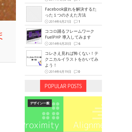
Facebook疲れを解決するた
った１つのさえた方法
2014年6月21日
1
ま
ココロ踊るフレームワーク
FuelPHP 導入してみます
2014年6月20日
6
コレさえ見れば怖くない！テ
クニカルイラストをかいてみ
よう！
2014年6月19日
0
POPULAR POSTS
デザイン一般
・。