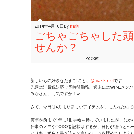
2014年4月10日
By
maki
ごちゃごちゃした頭の
せんか？
Pocket
新しいもの好きなたまご こと、
@makiko_ol
です！
先週は消費税対応で長時間勤務、週末にはWP-Eメン
みなさん、元気ですか？w
さて、今日は4月より新しいアイテムを手に入れたの
何年か前まで1年に1冊手帳を持っていましたが、なか
仕事のメモやTODOを記載はするが、日付が経つとペ
とりあえず色々書き込んで白いページを埋めてしまえ