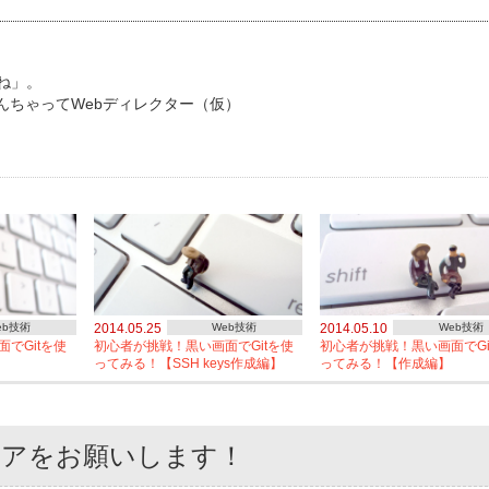
ね」。
んちゃってWebディレクター（仮）
）
eb技術
2014.05.25
Web技術
2014.05.10
Web技術
でGitを使
初心者が挑戦！黒い画面でGitを使
初心者が挑戦！黒い画面でGi
ってみる！【SSH keys作成編】
ってみる！【作成編】
ェアをお願いします！