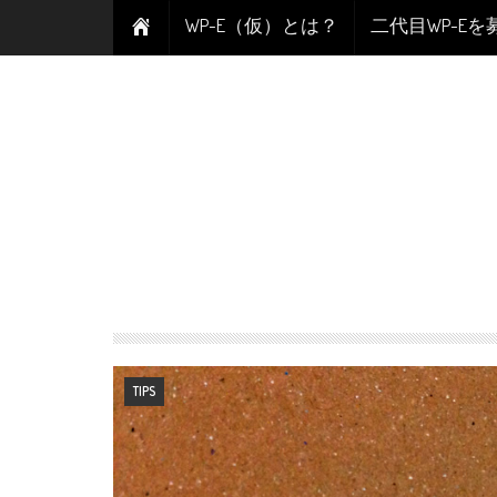
WP-E（仮）とは？
二代目WP-E
TIPS