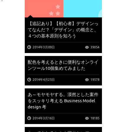
【追記あり】【初心者】デザインっ
てなんだ？「デザイン」の概念と、
４つの基本原則を知ろう
2014年3月09日
39054
配色を考えるときに便利なオンライ
ンツール10個集めてみました
2014年4月25日
19578
あ～モヤモヤする。漠然とした案件
をスッキリ考える Business Model
design 考
2014年3月16日
18185