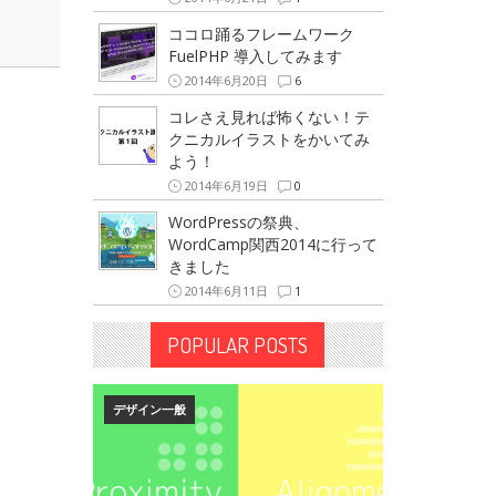
ココロ踊るフレームワーク
FuelPHP 導入してみます
2014年6月20日
6
コレさえ見れば怖くない！テ
クニカルイラストをかいてみ
よう！
2014年6月19日
0
WordPressの祭典、
WordCamp関西2014に行って
きました
2014年6月11日
1
POPULAR POSTS
デザイン一般