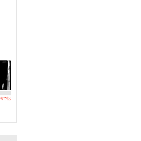
n記法で記