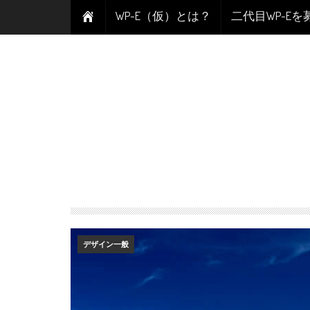
WP-E（仮）とは？
二代目WP-E
デザイン一般