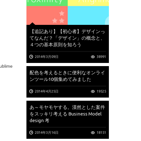
【追記あり】【初心者】デザインっ
てなんだ？「デザイン」の概念と、
４つの基本原則を知ろう
2014年3月09日
38991
lime
配色を考えるときに便利なオンライ
ンツール10個集めてみました
2014年4月25日
19525
あ～モヤモヤする。漠然とした案件
をスッキリ考える Business Model
design 考
2014年3月16日
18151