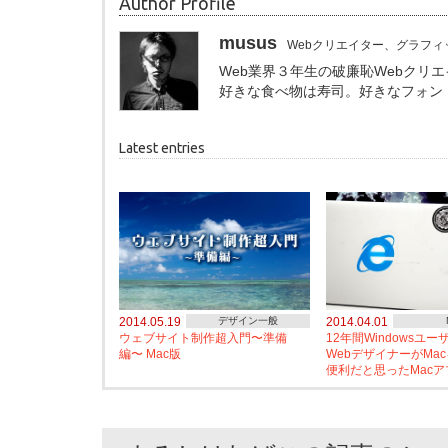
Author Profile
musus
Webクリエイター、グラフィ
Web業界３年生の破廉恥Webクリ
好きな食べ物は寿司。好きなフォン
Latest entries
2014.05.19
デザイン一般
2014.04.01
ウェブサイト制作超入門〜準備
12年間Windowsユ
編〜 Mac版
WebデザイナーがMa
便利だと思ったMacア