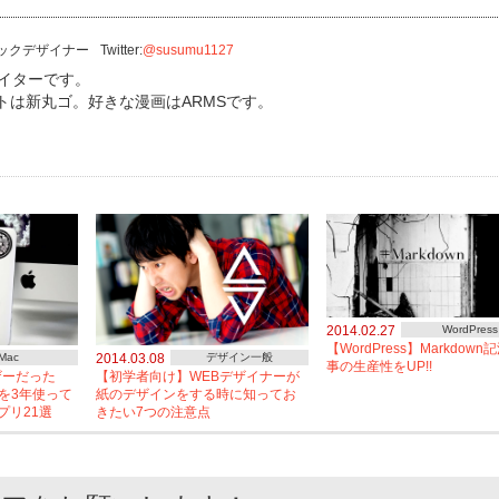
ックデザイナー
Twitter:
@susumu1127
エイターです。
トは新丸ゴ。好きな漫画はARMSです。
2014.02.27
WordPress
【WordPress】Markdow
Mac
2014.03.08
デザイン一般
事の生産性をUP!!
ーザーだった
【初学者向け】WEBデザイナーが
cを3年使って
紙のデザインをする時に知ってお
プリ21選
きたい7つの注意点