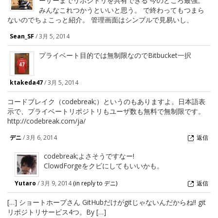
ーザーまでリポジトリを共有できる 今のところ最強。
みんなこれつかうといいと思う。 で終わってもつまら
ないのでちょこっと紹介。 管理画面はシンプルで見易いし、
Sean_SF
/
3月 5, 2014
プライベート目的では無制限なのでBitbucket一択
ktakeda47
/
3月 5, 2014
コードブレイク（codebreak;）というのもありますよ。日本語表
示で、プライベートリポジトリもユーザ数も無料で無制限です。
http://codebreak.com/ja/
デニ
/
3月 6, 2014
返信
codebreak;よさそうですなー!
ClowdForgeをクビにしてもいいかも。
Yutaro
/
3月 9, 2014
(in reply to デニ)
返信
[…] ショートホープさん GitHubだけがgitじゃないんだからね!! git
リポジトリサービス4つ。By […]