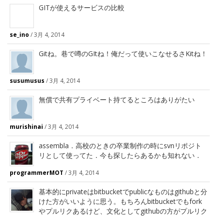
GITが使えるサービスの比較
se_ino
/
3月 4, 2014
Gitね。巷で噂のGItね！俺だって使いこなせるさKitね！
susumusus
/
3月 4, 2014
無償で共有プライベート持てるところはありがたい
murishinai
/
3月 4, 2014
assembla．高校のときの卒業制作の時にsvnリポジト
リとして使ってた．今も探したらあるかも知れない．
programmerMOT
/
3月 4, 2014
基本的にprivateはbitbucketでpublicなものはgithubと分
けた方がいいように思う。もちろんbitbucketでもfork
やプルリクあるけど、文化としてgithubの方がプルリク