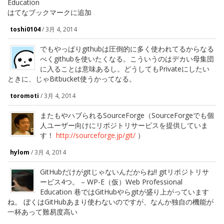
Education
はてなブックマークに追加
toshi0104
/
3月 4, 2014
でもやっぱりgithubは圧倒的に多く使われてるからなる
べくgithubを使いたくなる。こういうのはデカい母集団
に入ることは意味あるし。どうしてもPrivateにしたい
ときに、じゃBitbucket使うかってなる。
toromoti
/
3月 4, 2014
またもやハブられるSourceForge（SourceForgeでも個
人ユーザー向けにリポジトリサービスを提供していま
す！
http://sourceforge.jp/git/
）
hylom
/
3月 4, 2014
GitHubだけがgitじゃないんだからね!! gitリポジトリサ
ービス4つ。 – WP-E（仮）Web Professional
Education 巷ではGitHubやらgitが盛り上がっています
ね。 ぼくはGitHubあまり使わないのですが、なんか独自の機能が
一杯あって難易度高い